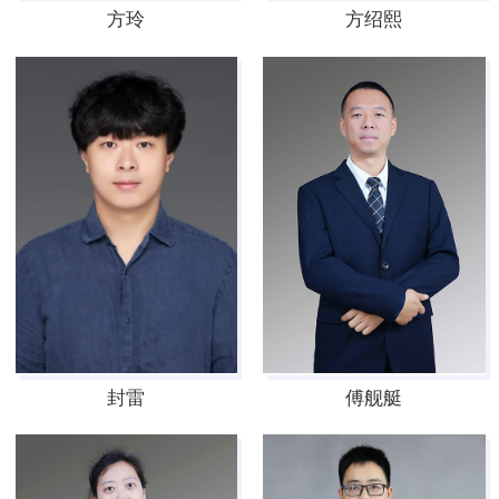
方玲
方绍熙
封雷
傅舰艇