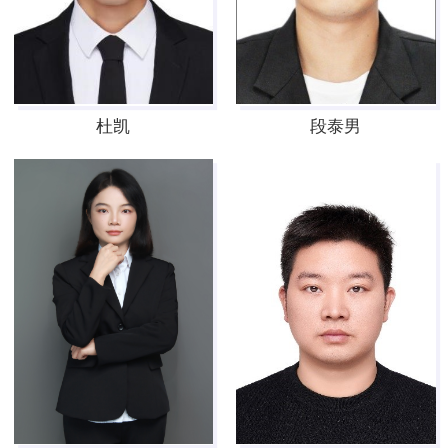
杜凯
段泰男