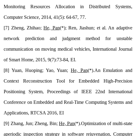
Monitoring Resources Allocation in Distributed Systems,
Computer Science, 2014, 41(5): 64-67, 77.
[7] Zheng, Zhihao;
He, Pan
(*); Ren, Jiashun; et al. An adaptive
network prediction and judgment method for unstable
communication on moving medical vehicles, International Journal
of Smart Home, 2015, 9(7):73-84, EI.
[8] Yuan, Huoping; Yao, Yuan;
He, Pan
(*).An Emulation and
Context Reconstruction Tool for Embedded High-Precision
Positioning System, Proceedings of IEEE 22nd International
Conference on Embedded and Real-Time Computing Systems and
Applications, RTCSA 2016, EI
[9] Zhang, Jun; Zheng, Bin;
He, Pan
(*).Optimization of multi-state
aperiodic inspection strategy in software rejuvenation, Computer