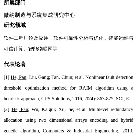
所属部门
微纳制造与系统集成研究中心
研究领域
软件工程理论及应用，软件可靠性分析与优化，智能运维与
可信计算、智能物联网等
代表论著
[1]
He, Pan
; Liu, Gang; Tan, Chun; et al. Nonlinear fault detection
threshold optimization method for RAIM algorithm using a
heuristic approach, GPS Solutions, 2016, 20(4): 863-875, SCI, EI.
[2]
He, Pan
; Wu, Kaigui; Xu, Jie; et al. Multilevel redundancy
allocation using two dimensional arrays encoding and hybrid
genetic algorithm, Computers & Industrial Engineering, 2013,