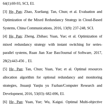
64(1):69-93, SCI, EI.
[3]
He, Pan
; Zhao, Xueliang; Tan, Chun; et al. Evaluation and
Optimization of the Mixed Redundancy Strategy in Cloud-Based
Systems, China Communications, 2016, 13(9): 237-248, SCI.
[4]
He, Pan
; Zheng, Zhihao; Yuan, Yue; et al. Optimization of
mixed redundancy strategy with instant switching for series-
parallel systems, Ruan Jian Xue Bao/Journal of Software, 2017,
28(2):443-456
，
EI.
[5]
He, Pan
; Tan, Chun; Yuan, Yue; et al. Optimal resources
allocation algorithm for optional redundancy and monitoring
strategies, Jisuanji Yanjiu yu Fazhan/Computer Research and
Development, 2016, 53(03): 682-696, EI.
[6]
He, Pan
; Yuan, Yue; Wu, Kaigui. Optimal Multi-objective