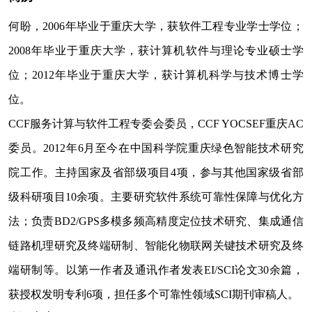
何盼，
2006
年毕业于重庆大学，获软件工程专业学士学位；
2008
年毕业于重庆大学，获计算机软件与理论专业硕士学
位；
2012
年毕业于重庆大学，获计算机科学与技术博士学
位。
CCF
服务计算与软件工程专委会委员，
CCF YOCSEF
重庆
AC
委员。
2012
年
6
月至今在中国科学院重庆绿色智能技术研究
院工作。主持国家及省部级项目
4
项，参与其他国家级省部
级科研项目
10
余项。主要研究软件系统可靠性保障与优化方
法；负责
BD2/GPS
多模多频高精度定位技术研究、集成通信
链路机理研究及终端研制、智能化物联网关键技术研究及终
端研制等。以第一作者及通讯作者发表
EI/SCI
论文
30
余篇，
获授权发明专利
6
项，担任多个可靠性领域
SCI
期刊审稿人。