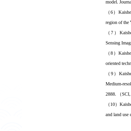
model. Journ
（6）Kaisheng 
region of th
（7）Kaisheng 
Sensing Imag
（8）Kaisheng 
oriented tec
（9）Kaisheng 
Medium-resol
2888. （SCI
（10）Kaisheng
and land use 