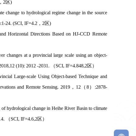
.7，2区)
e change to hydrological regime change in the source
10):1-24. (SCI, IF=4.2，2区)
 and Horizontal Directions Based on HJ-CCD Remote
）
changes at a provincial large scale using an object-
g, 2018,12 (10): 2012 -2031. （SCI, IF=4.848,2区）
ncial Large-scale Using Object-based Technique and
Observations and Remote Sensing. 2019，12（8）:2878-
hydrological change in Heihe River Basin to climate
-33714. （SCI, IF=4.6,2区）