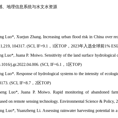
感、地理信息系统与水文水资源
Luo*, Xuejun Zhang. Increasing urban flood risk in China over r
 2021,219, 104317. (SCI, IF=9.1，1区TOP，2023年入选全球前1%
uo*, Juana P. Moiwo. Sensitivity of the land surface hydrological c
0.1016/j.gr.2022.04.006. (SCI, IF=6.1，1区TOP)
Luo*. Response of hydrological systems to the intensity of ecologi
13173. (SCI, IF=8.7，2区TOP)
 Luo*, Juana P. Moiwo. Rapid monitoring of abandoned farmlan
ased on remote sensing technology. Environmental Science & Polic
Luo*, Yuanzheng Li. Assessing rainwater harvesting potential in a