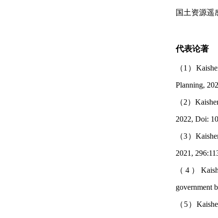
国土资源遥
代表论著
（1）Kaisheng 
Planning,
（2）Kaisheng L
2022, Doi: 1
（3）Kaisheng 
2021, 296:1
（4）Kaisheng
government b
（5）Kaisheng 