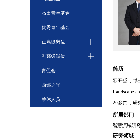
杰出青年基金
优秀青年基金
正高级岗位
副高级岗位
简历
青促会
罗开盛，博
西部之光
Landscape an
荣休人员
20
多篇，研
所属部门
智慧流域研
研究领域