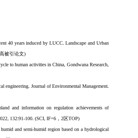
ecent 40 years induced by LUCC. Landscape and Urban
 ESI高被引论文)
ycle to human activities in China, Gondwana Research,
cal engineering. Journal of Environmental Management.
d and information on regulation achievements of
y, 2022, 132:91-100. (SCI, IF=6，2区TOP)
 humid and semi-humid region based on a hydrological