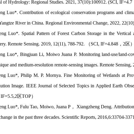
al of Hydrology: Regional Studies. 2021, 37(10):100912. (SCI, IF=4
Luo*. Contribution of ecological conservation programs and climat
e Yangtze River in China. Regional Environmental Change, 2022, 22(
Luo*. Spatial Pattern of Forest Carbon Storage in the Vertical
ery. Remote Sensing. 2019, 12(11), 788-792. （SCI, IF=4.848，2区
Luo*, Bingjuan Li, Moiwo Juana P. Monitoring land-use/land-cover 
hnique and medium-resolution remote-sensing images. Remote Sensin
Luo*, Philip M. P. Mornya. Fine Monitoring of Wetlands at Provi
ution Image. IEEE Journal of Selected Topics in Applied Earth 
, IF=5.5,2区TOP）
 Luo*, Fulu Tao, Moiwo, Juana P， Xiangzheng Deng. Attribution of 
change in the past three decades. Scientific Reports, 2016,6:33704