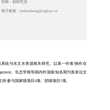
职称：
副研究员
电子邮箱：
luokaisheng@cigit.ac.cn
息系统与水文水资源相关研究。以第一作者
/
独作在
agement
、生态学报等国内外顶级
/
知名期刊发表论文
主持
/
参与国家级项目
4
项、部级项目
1
项。