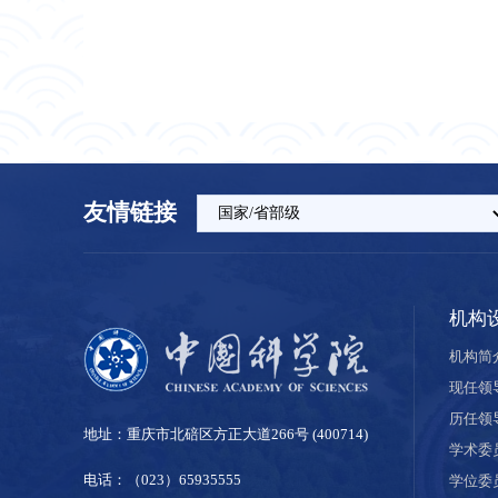
友情链接
机构
机构简
现任领
历任领
地址：重庆市北碚区方正大道266号 (400714)
学术委
电话：（023）65935555
学位委