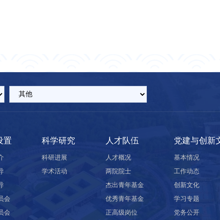
设置
科学研究
人才队伍
党建与创新
介
科研进展
人才概况
基本情况
导
学术活动
两院院士
工作动态
导
杰出青年基金
创新文化
员会
优秀青年基金
学习专题
员会
正高级岗位
党务公开