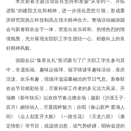
本次新春主题活动旨在坚持和发扬
“从零到一、开拓
进取”的建院文化和精神，进一步强化思想引领，形成重
庆研究院抢占科技制高点强大精神合力。整场活动融游园
会与新春联欢会于一体，营造出欢乐祥和、热情热烈的情
境氛围，充分展现全院职工学生团结一心、积极向上的良
好精神风貌。
游园会以
“集章兑礼”形式吸引了广大职工学生参与其
中，非遗拓福、趣味运福球、福字猜谜等趣味活动，喜庆
活泼、欢乐有趣，现场洋溢温馨融洽的节日气息。新春联
欢会节目精彩纷呈，尽展
科研工作者的
多元活力风采。开
场舞《新年快乐》以欢快节奏点燃全场；越剧《沙漠王子
·
叹月》婉转动人，尽显国粹魅力；合唱《春山新声·爱满人
间》《众人划桨开大船》《一路生花》《天龙八部》《康
定情歌》等节目，或温情治愈，或气势磅礴，唱响奋进的