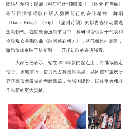
团结与梦想；朗诵《科研征途“顶呱呱”》《逐梦·再启航》
等节目深情讴歌科研人勇毅前行的奋斗精神；舞蹈
《Dance Relay》《Hip》《渝州诗韵》则以青春律动展现
蓬勃朝气。在联欢会压轴节目中，科研和管理骨干代表和
全场观众共唱歌曲《敢问路在何方》，将气氛推向高潮，
激昂旋律奏响了从零到一，开拓进取的奋进强音。
大家纷纷表示，站在
2026年新的起点上，将继续坚定
信心、勇毅前行，奋力抢占科技制高点，共同谱写重庆研
究院高质量发展的崭新篇章，为强国建设、民族复兴伟业
作出新的更大贡献。