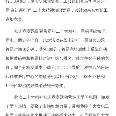
行，
3
月
8
日，重庆研究院党委、工会组织开展“巾帼心向
党
.
奋进新征程”二十大精神知识竞赛，共计
60
余名女职工
参加竞赛。
知识竞赛题目聚焦党的二十大精神、党的基础知识、
党史、团史等内容。此次活动在线上进行，题目共
20
题，
答题时间
10
分钟，满分
100
分，答题完毕后线上系统自动
根据准确率和答题耗时进行综合排名。经过争分夺秒的竞
答，综合分析测试中心戴玉洁、北斗导航工程中心的何盼
和精准医疗中心的周硕分别以
100
分
73
秒、
100
分
78
秒和
100
分
102
秒的好成绩获得一等奖。
此次二十大精神知识竞赛活动营造了学习氛围、激发
了学习热情、凝聚了巾帼智慧力量，带领我院广大女职工
把学习成果转化为推动工作的强大动力，引导我院广大女