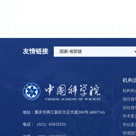
友情链接
机构
机构简
现任领
历任领
地址：重庆市两江新区方正大道266号 (400714)
学术委
电话：（023）65935555
学位委
管理部