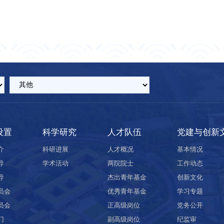
设置
科学研究
人才队伍
党建与创新
介
科研进展
人才概况
基本情况
导
学术活动
两院院士
工作动态
导
杰出青年基金
创新文化
员会
优秀青年基金
学习专题
员会
正高级岗位
党务公开
门
副高级岗位
纪监审