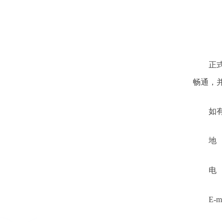
正
畅通，
如
地
电
E-m