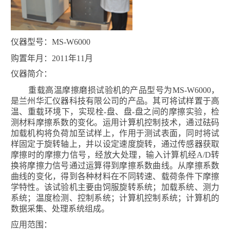
仪器型号
：
MS-W6000
购置年月
：
2011
年
11
月
仪器简介
：
重载高温摩擦磨损试验机的产品型号为
MS-W6000
，
是
兰州华汇仪器科技有限公司的产品。其可将试样置于高
温、重载环境下，实现栓
-
盘、盘
-
盘之间的摩擦实验，检
测材料摩擦系数的变化。运用计算机控制技术，通过砝码
加载机构将负荷加至试样上，作用于测试表面，同时将试
样固定于旋转轴上，并以设定速度旋转，通过传感器获取
摩擦时的摩擦力信号，经放大处理，输入计算机经
A/D
转
换将摩擦力信号通过运算得到摩擦系数曲线。从摩擦系数
曲线的变化，得到各种材料在不同转速、载荷条件下摩擦
学特性。
该试验机主要由饲服旋转系统；加载系统、测力
系统；温度检测、控制系统；计算机控制系统；计算机的
数据采集、处理系统组成。
应用范围
：