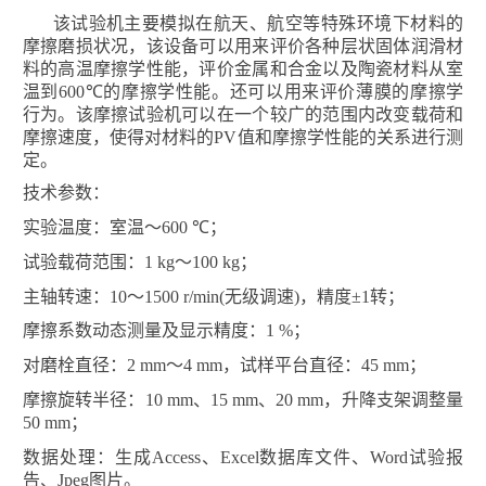
该试验机主要模拟在航天、航空等特殊环境下材料的
摩擦磨损状况，该设备可以用来评价各种层状固体润滑材
料的高温摩擦学性能，评价金属和合金以及陶瓷材料从室
温到
600
℃
的摩擦学性能。还可以用来评价薄膜的摩擦学
行为。该摩擦试验机可以在一个较广的范围内改变载荷和
摩擦速度，使得对材料的
PV
值和摩擦学性能的关系进行测
定。
技术参数
：
实验温度：室温～
600
℃
；
试验载荷范围：
1 kg
～
100 kg
；
主轴转速：
10
～
1500 r/min(
无级调速
)
，精度
±1
转；
摩擦系数动态测量及显示精度：
1 %
；
对磨栓直径：
2 mm
～
4 mm
，试样平台直径：
45 mm
；
摩擦旋转半径：
10 mm
、
15 mm
、
20 mm
，升降支架调整量
50 mm
；
数据处理：生成
Access
、
Excel
数据库文件、
Word
试验报
告、
Jpeg
图片。