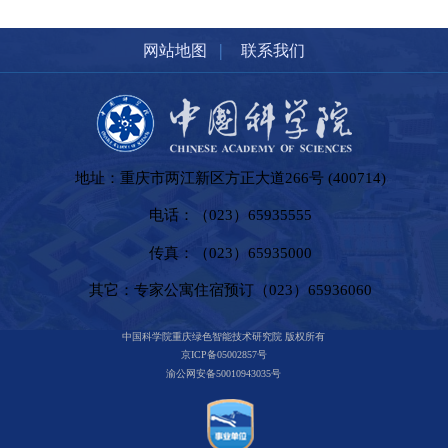
|
网站地图
联系我们
地址：重庆市两江新区方正大道266号 (400714)
电话：（023）65935555
传真：（023）65935000
其它：专家公寓住宿预订（023）65936060
中国科学院重庆绿色智能技术研究院 版权所有
京ICP备05002857号
渝公网安备50010943035号