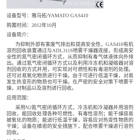
设备型号
：雅马拓
/YAMATO GAS410
购置时间
：
2012
年
10
月
设备简介
：
为抑制外部有害废气排出和提高安全性，
GAS410
有机
溶剂回收装置通过与
ADL311S
喷雾干燥器连接，形成高安
全性的氮气密闭循环方式，从而抑制有毒气体液体向外排
出。通过氮气密闭循环方式以及利用冷冻机和凝缩器对溶
剂回收的方式并用，可实现对可燃性和有毒溶剂的处理。
还可对易氧化物质进行干燥。由于可进行低温干燥，对易
发生热变形的物质也可干燥。在严密的安全对策下喷雾干
燥，对制品以及溶剂进行回收。
应用范围
：
采用
N2
氮气密闭循环方式，冷冻机和冷凝器并用溶剂
回收，能回收处理各种可燃性、有毒性溶剂；能干燥容易
被氧化的物质；能进行低温干燥，容易应对热变性物质的
干燥；设备在缜密的安全措施下，配合喷雾干燥进行溶剂
回收。