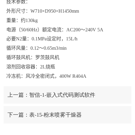
技术参数
：
外形尺寸：
W710×D950×H1450mm
重量：约
130kg
电源（
50/60Hz
）额定电流：
AC200
～
240V 5A
必要
N2
量：
0.1MPa
设定时，
15L/h
循环风量：
0.12
～
0.65m3/min
循环鼓风机：罗茨鼓风机
溶剂回收容器：
2L
烧瓶
冷冻机：风冷全密闭式，
400W R404A
上一篇：智信-1-嵌入式代码测试软件
下一篇：表-15-粉末喷雾干燥器