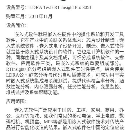
设备型号：
LDRA Test / RT Insight Pro 8051
购置年月：
2011
年
11
月
设备简介：
嵌入式软件就是嵌入在硬件中的操作系统和开发工具
软件，它在产业中的关联关系体现为：芯片设计制造→嵌
入式系统软件→嵌入式电子设备开发、制造。嵌入式软件
就是基于嵌入式系统设计的软件，它也是计算机软件的一
种，同样由程序及其文档组成，可细分成系统软件、支撑
软件、应用软件三类，是嵌入式系统的重要组成部分。
RTInsight+
充分考虑到嵌入式软件实时性特点，结合使用
LDRA
公司静态分析与代码自动插装技术，可成功用于实
时嵌入式系统集成与系统测试，提供代码覆盖率分析、涵
数性能分析、内存泄露分析，任务性能分析，变量监控、
堆栈监控及系统跟踪功能。
应用范围：
嵌入式软件广泛应用于国防、工控、家用、商用、办
公、医疗等领域，如我们常见的移动电话、掌上电脑、数
码相机、机顶盒、
MP3
等都是用嵌入式软件技术对传统产
品进行智能化改造的结果。嵌入式软件在中国的定位应该