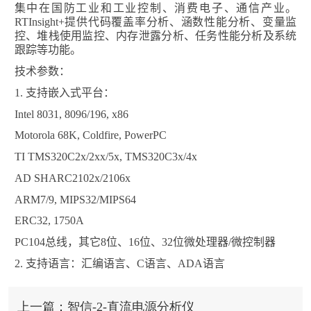
集中在国防工业和工业控制、消费电子、通信产业。
RTInsight+
提供代码覆盖率分析、涵数性能分析、变量监
控、堆栈使用监控、内存泄露分析、任务性能分析及系统
跟踪等功能。
技术参数：
1.
支持嵌入式平台：
Intel 8031, 8096/196, x86
Motorola 68K, Coldfire, PowerPC
TI TMS320C2x/2xx/5x, TMS320C3x/4x
AD SHARC2102x/2106x
ARM7/9, MIPS32/MIPS64
ERC32, 1750A
PC104
总线，其它
8
位、
16
位、
32
位微处理器
/
微控制器
2.
支持语言：汇编语言、
C
语言、
ADA
语言
上一篇：智信-2-直流电源分析仪