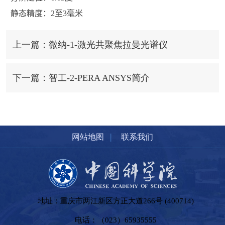
静态精度：
2
至
3
毫米
上一篇：微纳-1-激光共聚焦拉曼光谱仪
下一篇：智工-2-PERA ANSYS简介
|
网站地图
联系我们
地址：重庆市两江新区方正大道266号 (400714)
电话：（023）65935555