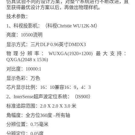
仿真试验不同的设计方案，对整个系统进行不断改进，直
至获得最优设计方案以后，再做出物理样机。
技术参数：
1
、科视投影机：（科视
Christie WU12K-M
）
亮度：
10500
流明
显示方式：三片
DLP 0.96
英寸
DMDX3
物理分辨率：
WUXGA(1920×1200)
最大支持：
QXGA(2048 x 1536)
对比度：
10000:1
显示色彩：万色
芯片显示比例：
16
：
10
兼容
16
：
9
，
4
：
3
2
、
InterSense
超声波定位系统：（
IS900
）
标准追踪范围：
2.0 X 2.0 X 3.0
米
角幅度：全方位
360
度 –所有轴
分辨位置：
0.75
毫米
分辨定位：
0.05
度