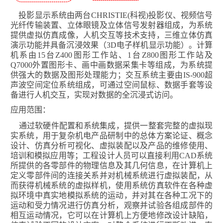
投影显示系统由两台
CHRISTIE(
科视
)
投影仪、视频信号
光纤传输装置、立体眼镜及立体信号发射器组成，为系统
提供虚拟仿真成像，人机交互等技术支持，三维立体仿真
演示功能并具备沉浸效果（
3D
电子样机显示功能）。计算
机系由
15
台
Z400
图形工作站、
1
台
Z800
图形工作站及
Q7000
外置图形卡、画中画数据采集卡等组成，为系统提
供强大的数据及图形处理能力；交互系统主要由
IS-900
超
声波空间定位系统组成，可通过空间鼠标、数据手套等设
备进行人机交互，实现对数据的全沉浸式访问。
应用范围：
通过软硬件配置和系统集成，提供一整套完整的虚拟现
实系统，用于复杂机电产品研制中的总体方案论证、概念
设计、仿真分析可视化、虚拟装配以及产品的维修使用、
培训和模拟应用等；工程设计人员可以直接利用
CAD
系统
所提供的各零部件的物理信息及其几何信息，在计算机上
定义零部件间的连接关系并对机械系统进行虚拟装配，从
而获得机械系统的虚拟样机，使用系统仿真软件在各种虚
拟环境中真实地模拟系统的运动，并对其在各种工况下的
运动和受力情况进行仿真分析，观察并试验各组成部件的
相互运动情况，它可以在计算机上方便地修改设计缺陷，