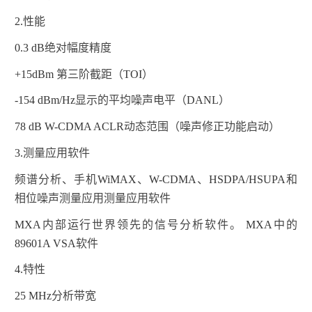
2.
性能
0.3 dB
绝对幅度精度
+15dBm
第三阶截距（
TOI
）
-154 dBm/Hz
显示的平均噪声电平（
DANL
）
78 dB W-CDMA ACLR
动态范围（噪声修正功能启动）
3.
测量应用软件
频谱分析、手机
WiMAX
、
W-CDMA
、
HSDPA/HSUPA
和
相位噪声测量应用测量应用软件
MXA
内部运行世界领先的信号分析软件。
MXA
中的
89601A VSA
软件
4.
特性
25 MHz
分析带宽