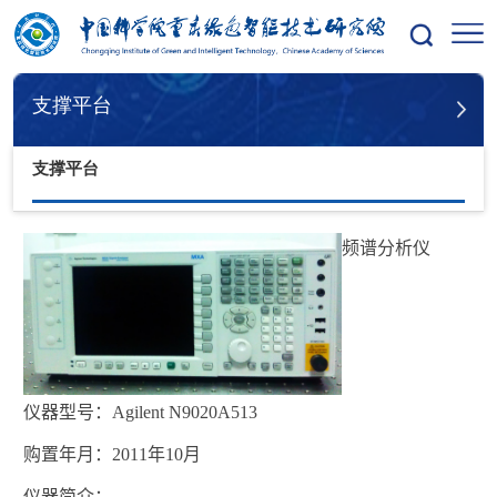
您的位置：
首页
支撑平台
支撑平台
支撑平台
频
谱分析仪
仪器型号：
Agilent N9020A513
购置年月：
2011
年
10
月
仪器简介：