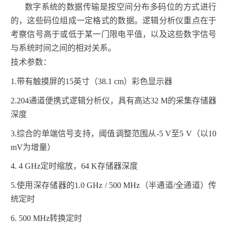
数字系统的数据传输是按空间分布多码位的方式进行
的，这些码位组成一定格式的数据。逻辑分析仪重点在于
考察信号高于或低于某一门限电平值，以及这些数字信号
与系统时间之间的相对关系。
技术参数：
1.
带有触摸屏的
15
英寸（
38.1 cm
）彩色显示器
2.204
通道便携式逻辑分析仪，具有高达
32 M
的采集存储器
深度
3.
综合的单端信号支持，阈值调整范围从
-5 V
至
5 V
（以
10
mV
为增量）
4. 4 GHz
定时缩放，
64 K
存储器深度
5.
使用深存储器的
1.0 GHz / 500 MHz
（半通道
/
全通道）传
统定时
6. 500 MHz
转换定时