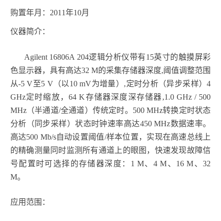
购置年月：
2011
年
10
月
仪器简介：
Agilent
16806A 204
逻辑分析仪带有
15
英寸的触摸屏彩
色显示器，具有高达
32 M
的采集存储器深度
,
阈值调整范围
从
-5 V
至
5 V
（以
10 mV
为增量）
,
定时分析（异步采样）
4
GHz
定时缩放，
64 K
存储器深度深存储器
,1.0 GHz / 500
MHz
（半通道
/
全通道）传统定时。
500 MHz
转换定时状态
分析（同步采样）状态时钟速率高达
450 MHz
数据速率。
高达
500 Mb/s
自动设置阈值
/
样本位置，实现在高速总线上
的精确测量同时监测所有通道上的眼图，快速发现故障信
号配置时可选择的存储器深度：
1 M
、
4 M
、
16 M
、
32
M
。
应用范围：